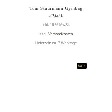
Tum Stüürmann Gymbag
20,00
€
inkl. 19 % MwSt.
zzgl.
Versandkosten
Lieferzeit:
ca. 7 Werktage
Sold
Sale