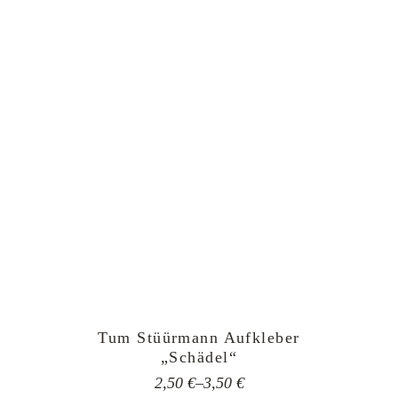
Tum Stüürmann Aufkleber
„Schädel“
2,50
€
–
3,50
€