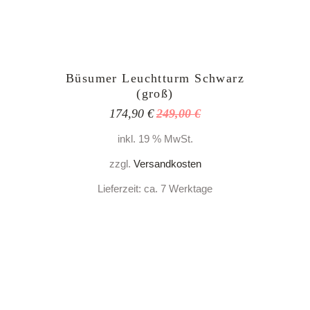
Büsumer Leuchtturm Schwarz
(groß)
174,90
€
249,00
€
Ursprünglicher
Aktueller
Preis
Preis
inkl. 19 % MwSt.
war:
ist:
249,00 €
174,90 €.
zzgl.
Versandkosten
Lieferzeit:
ca. 7 Werktage