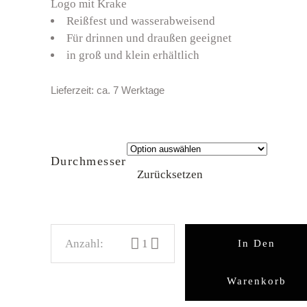
Logo mit Krake
Reißfest und wasserabweisend
Für drinnen und draußen geeignet
in groß und klein erhältlich
Lieferzeit:
ca. 7 Werktage
Durchmesser
Zurücksetzen
Tum Stüürmann Aufkleber "Krake" anz
In Den
Warenkorb