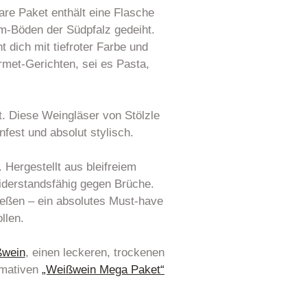
re Paket enthält eine Flasche
m-Böden der Südpfalz gedeiht.
 dich mit tiefroter Farbe und
rmet-Gerichten, sei es Pasta,
t. Diese Weingläser von Stölzle
est und absolut stylisch.
 Hergestellt aus bleifreiem
widerstandsfähig gegen Brüche.
nießen – ein absolutes Must-have
llen.
ßwein
, einen leckeren, trockenen
imativen
„Weißwein Mega Paket“