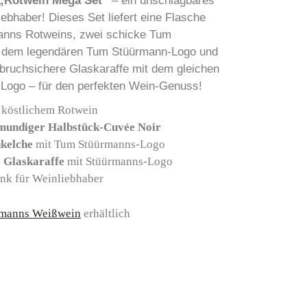
„Rotwein Mega Set“
– ein unschlagbares
ebhaber! Dieses Set liefert eine Flasche
anns Rotweins, zwei schicke Tum
 dem legendären Tum Stüürmann-Logo und
 bruchsichere Glaskaraffe mit dem gleichen
Logo – für den perfekten Wein-Genuss!
 köstlichem Rotwein
ollmundiger Halbstück-Cuvée Noir
kelche
mit Tum Stüürmanns-Logo
e
Glaskaraffe
mit Stüürmanns-Logo
enk für Weinliebhaber
rmanns Weißwein
erhältlich