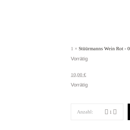
1 ×
Stüürmanns Wein Rot - 0
Vorrätig
Ursprünglicher
Aktueller
10,00
€
Preis
Preis
war:
ist:
Vorrätig
15,00 €
10,00 €.
Rotwein Mega S