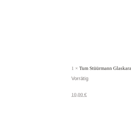
1 ×
Tum Stüürmann Glaskara
Vorrätig
Ursprünglicher
Aktueller
10,00
€
Preis
Preis
war:
ist:
15,00 €
10,00 €.