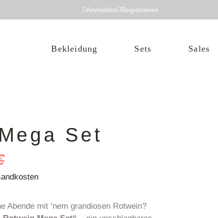
Anmelden
Registrieren
Mützen
Bekleidung
Sets
Sales
Jacken
Hoodies
T-Shirts
Pullis
Mützen
Shorts
 Mega Set
Jacken
Hoodies
€
T-Shirts
sandkosten
Pullis
Shorts
he Abende mit ’nem grandiosen Rotwein?