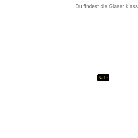
Du findest die Gläser klas
Sold
Sale