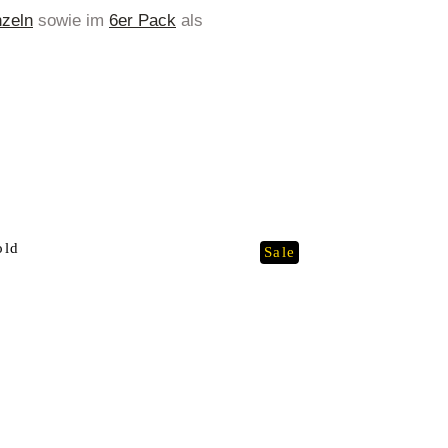
zeln
sowie im
6er Pack
als
old
Sale