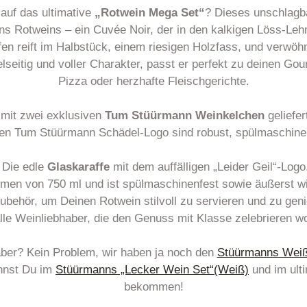
auf das ultimative
„Rotwein Mega Set“
? Dieses unschlagba
s Rotweins – ein Cuvée Noir, der in den kalkigen Löss-Leh
n reift im Halbstück, einem riesigen Holzfass, und verwöhnt
lseitig und voller Charakter, passt er perfekt zu deinen Gou
Pizza oder herzhafte Fleischgerichte.
 mit zwei exklusiven
Tum Stüürmann Weinkelchen
geliefer
n Tum Stüürmann Schädel-Logo sind robust, spülmaschinenf
 Die edle
Glaskaraffe
mit dem auffälligen „Leider Geil“-Logo.
Volumen von 750 ml und ist spülmaschinenfest sowie äußerst 
Zubehör, um Deinen Rotwein stilvoll zu servieren und zu ge
alle Weinliebhaber, die den Genuss mit Klasse zelebrieren wo
aber? Kein Problem, wir haben ja noch den
Stüürmanns Wei
nnst Du im
Stüürmanns „Lecker Wein Set“(Weiß)
und im ult
bekommen!