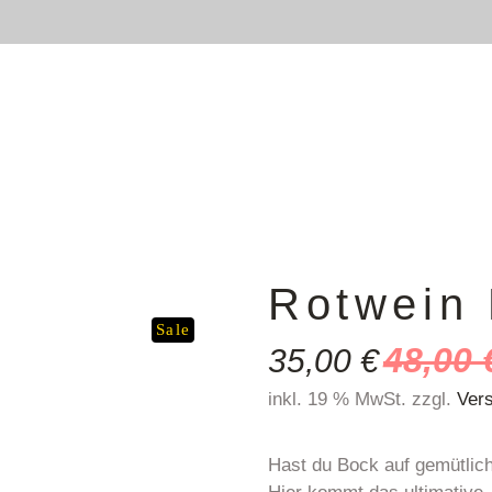
Accessoires
Gläser
Tassen
Becher
Flachmann
Deko
Rotwein
Turnbeutel
Sale
48,00
35,00
€
Handtuch
Ursprünglicher
Aktueller
inkl. 19 % MwSt.
zzgl.
Ver
Preis
Preis
war:
ist:
Hast du Bock auf gemütlic
48,00 €
35,00 €.