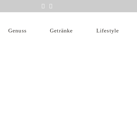
Snacks
Spirituosen
Genuss
Getränke
Lifestyle
Aufstriche
Weine
Snacks
Spirituosen
Accessoires
Aufstriche
Weine
Gläser
Tassen
Becher
Flachmann
Deko