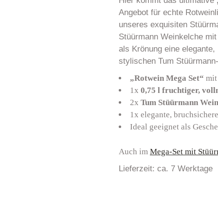
Hier kommt das ultimative
Angebot für echte Rotweinli
unseres exquisiten Stüürm
Stüürmann Weinkelche mit
als Krönung eine elegante,
stylischen Tum Stüürmann-
„Rotwein Mega Set“
mit
1x
0,75 l fruchtiger, v
2x
Tum Stüürmann Wein
1x elegante, bruchsicher
Ideal geeignet als Gesch
Auch im
Mega-Set mit Stüü
Lieferzeit:
ca. 7 Werktage