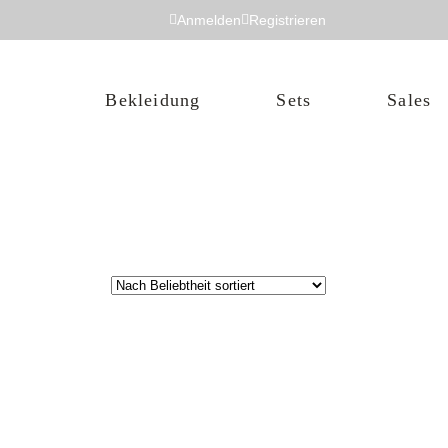
Anmelden
Registrieren
Mützen
Bekleidung
Sets
Sales
Jacken
Hoodies
T-Shirts
Pullis
Mützen
Shorts
Jacken
Hoodies
T-Shirts
Pullis
Shorts