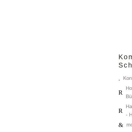
Ko
Sch
Kon
Ho
Bü
Ha
- 
mo