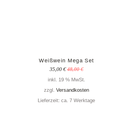
Weißwein Mega Set
35,00
€
48,00
€
Ursprünglicher
Aktueller
Preis
Preis
inkl. 19 % MwSt.
war:
ist:
48,00 €
35,00 €.
zzgl.
Versandkosten
Lieferzeit:
ca. 7 Werktage