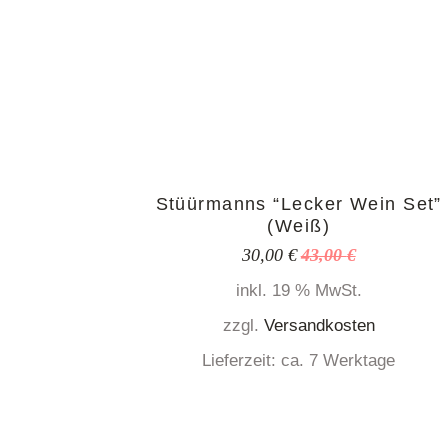
Turnbeutel
Handtuch
Stüürmanns “Lecker Wein Set”
(Weiß)
30,00
€
43,00
€
Ursprünglicher
Aktueller
Preis
Preis
inkl. 19 % MwSt.
war:
ist:
43,00 €
30,00 €.
zzgl.
Versandkosten
Lieferzeit:
ca. 7 Werktage